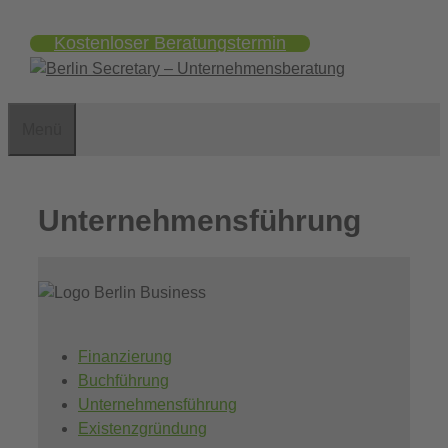
Zum
Kostenloser Beratungstermin
Inhalt
springen
Menü
Unternehmensführung
Finanzierung
Buchführung
Unternehmensführung
Existenzgründung