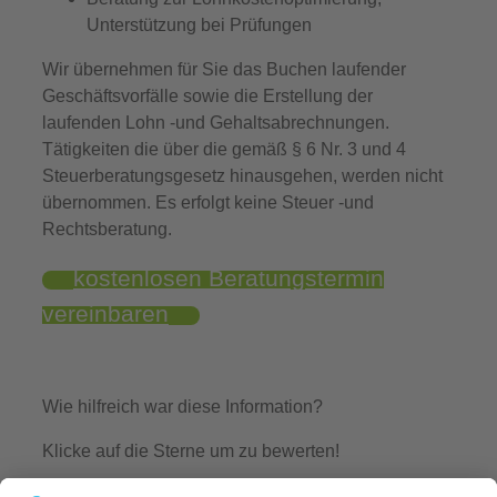
Unterstützung bei Prüfungen
Wir übernehmen für Sie das Buchen laufender
Geschäftsvorfälle sowie die Erstellung der
laufenden Lohn -und Gehaltsabrechnungen.
Tätigkeiten die über die gemäß § 6 Nr. 3 und 4
Steuerberatungsgesetz hinausgehen, werden nicht
übernommen. Es erfolgt keine Steuer -und
Rechtsberatung.
kostenlosen Beratungstermin
vereinbaren
Wie hilfreich war diese Information?
Klicke auf die Sterne um zu bewerten!