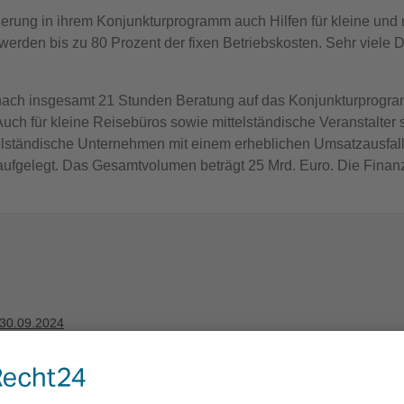
ung in ihrem Konjunkturprogramm auch Hilfen für kleine und m
werden bis zu 80 Prozent der fixen Betriebskosten. Sehr viele 
n nach insgesamt 21 Stunden Beratung auf das Konjunkturprogra
uch für kleine Reisebüros sowie mittelständische Veranstalter s
telständische Unternehmen mit einem erheblichen Umsatzausfall
fgelegt. Das Gesamtvolumen beträgt 25 Mrd. Euro. Die Finanzhi
 30.09.2024
lingen in Deutschland
tenzgründer