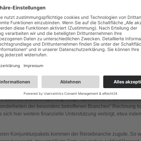
Prozent
em Höhepunkt der Corona-Pandemie in April und Mai 2020 um m
ren Umsatzrückgänge in den Monaten Juni bis August 2020 um 
kgang von mehr als 70 Prozent verzeichnen, können bis zu 80 P
bei weniger als 70 Prozent, aber über 50 Prozent, ist eine Erst
turprogramm: „Bei Unternehmen mit bis zu fünf Beschäftigten so
0 Euro betragen. Nur in begründeten Ausnahmen kann diese auc
os möglich
äuschend. Für viele Reisebüros könnten diese Hilfen immer noch
h, dass die Bundesregierung einige Spielräume in die Beschlüs
nderheiten der besonders betroffenen Branchen“ Rechnung tra
ich hier weitere finanzielle Unterstützung verbirgt, etwa indem 
eren Konjunkturpakets kommen der Reisebranche zugute. So wi