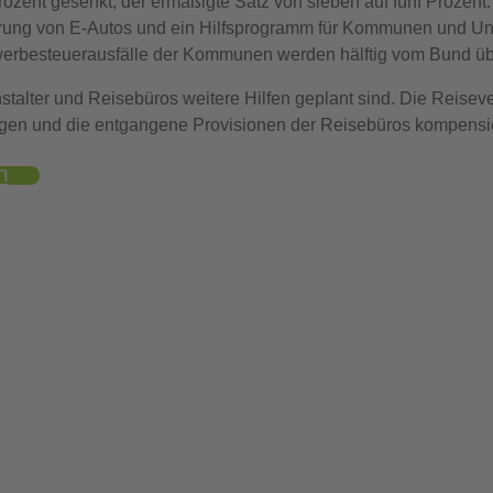
ozent gesenkt, der ermäßigte Satz von sieben auf fünf Prozent.
derung von E-Autos und ein Hilfsprogramm für Kommunen und Un
Gewerbesteuerausfälle der Kommunen werden hälftig vom Bund 
nstalter und Reisebüros weitere Hilfen geplant sind. Die Reise
ungen und die entgangene Provisionen der Reisebüros kompensie
n