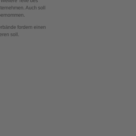
 Weitere Teile des
ternehmen. Auch soll
übernommen.
verbände fordern einen
ren soll.