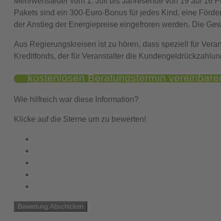
Mehrwertsteuer vom 1. Juli bis Jahresende von 19 auf 16 Pr
Pakets sind ein 300-Euro-Bonus für jedes Kind, eine För
der Anstieg der Energiepreise eingefroren werden. Die 
Aus Regierungskreisen ist zu hören, dass speziell für Vera
Kreditfonds, der für Veranstalter die Kundengeldrückzahl
kostenlosen Beratungstermin vereinbare
Wie hilfreich war diese Information?
Klicke auf die Sterne um zu bewerten!
Bewertung Abschicken