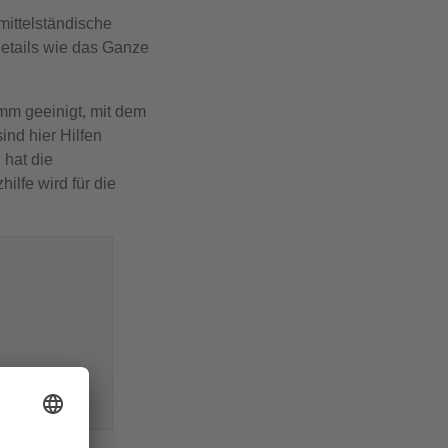
ittelständische
Details wie das Ganze
mm geeinigt, mit dem
ind hier Hilfen
 hat die
lfe wird für die