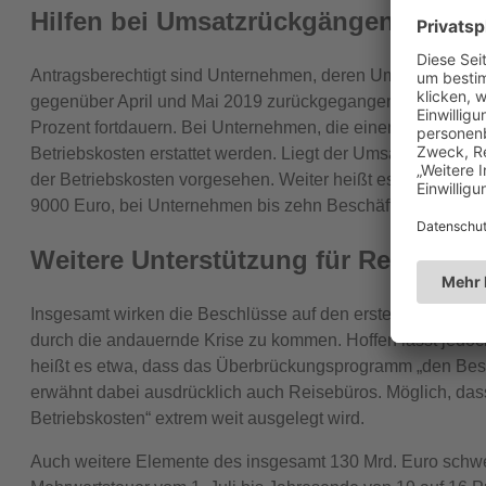
Hilfen bei Umsatzrückgängen ab 60 
Antragsberechtigt sind Unternehmen, deren Umsatz auf d
gegenüber April und Mai 2019 zurückgegangen ist und de
Prozent fortdauern. Bei Unternehmen, die einen Umsatzrüc
Betriebskosten erstattet werden. Liegt der Umsatzrückgang 
der Betriebskosten vorgesehen. Weiter heißt es im Konjunk
9000 Euro, bei Unternehmen bis zehn Beschäftigten 15.00
Weitere Unterstützung für Reisebür
Insgesamt wirken die Beschlüsse auf den ersten Blick entt
durch die andauernde Krise zu kommen. Hoffen lässt jedoc
heißt es etwa, dass das Überbrückungsprogramm „den Beso
erwähnt dabei ausdrücklich auch Reisebüros. Möglich, dass s
Betriebskosten“ extrem weit ausgelegt wird.
Auch weitere Elemente des insgesamt 130 Mrd. Euro schw