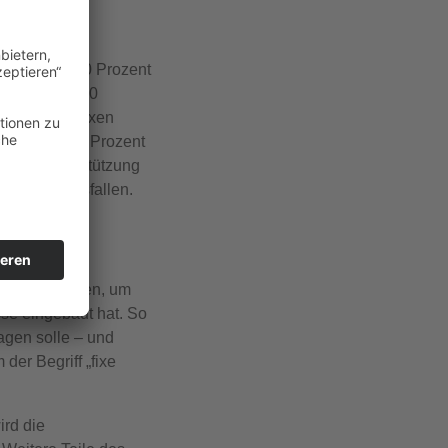
indestens 60 Prozent
mindestens 50
rozent der fixen
attung von 50 Prozent
ll die Unterstützung
h höher ausfallen.
 nicht reichen, um
se eingebaut hat. So
gen solle – und
der Begriff „fixe
rd die