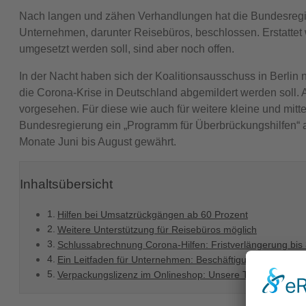
Nach langen und zähen Verhandlungen hat die Bundesregier
Unternehmen, darunter Reisebüros, beschlossen. Erstattet 
umgesetzt werden soll, sind aber noch offen.
In der Nacht haben sich der Koalitionsausschuss in Berli
die Corona-Krise in Deutschland abgemildert werden soll. A
vorgesehen. Für diese wie auch für weitere kleine und mit
Bundesregierung ein „Programm für Überbrückungshilfen“ au
Monate Juni bis August gewährt.
Inhaltsübersicht
Hilfen bei Umsatzrückgängen ab 60 Prozent
Weitere Unterstützung für Reisebüros möglich
Schlussabrechnung Corona-Hilfen: Fristverlängerung bis
Ein Leitfaden für Unternehmen: Beschäftigung von Flücht
Verpackungslizenz im Onlineshop: Unsere Tipps für Exis