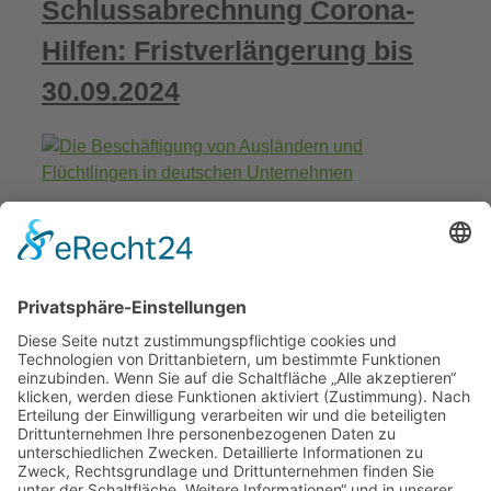
Schlussabrechnung Corona-
Hilfen: Fristverlängerung bis
30.09.2024
Ein Leitfaden für Unternehmen:
Beschäftigung von
Flüchtlingen in Deutschland
Verpackungslizenz im
Onlineshop: Unsere Tipps für