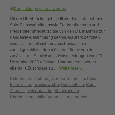
Mit der Überbrückungshilfe III werden Unternehmen,
Solo-Selbstständige sowie Freiberuflerinnen und
Freiberufler unterstützt, die von den Maßnahmen zur
Pandemie-Bekämpfung besonders stark betroffen
sind. Es handelt sich um Zuschüsse, die nicht
zurückgezahlt werden müssen. Für die von den
zusätzlichen Schließungs-Entscheidungen vom 13.
Dezember 2020 erfassten Unternehmen werden
ebenfalls Zuschüsse zu …
Weiterlesen …
Kategorien
Schlagwörter
Unternehmensführung
Corona-Soforthilfe
,
Elster
,
Finanzhilfen
,
Gastgewerbe
,
Neustarthilfe
,
Peter
Altmaier
,
Reisebranche
,
Steuerberater
,
Überbrückungshilfe
,
Veranstaltungsbranche