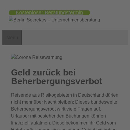
Zum
Kostenloser Beratungstermin
Inhalt
springen
Menü
Geld zurück bei
Beherbergungsverbot
Reisende aus Risikogebieten in Deutschland dürfen
nicht mehr über Nacht bleiben: Dieses bundesweite
Beherbergungsverbot wirft viele Fragen auf.
Urlauber mit bestehenden Buchungen können
finanziell aufatmen. Diese bekommen ihr Geld vom
Hotel zurück, wenn sie aus einem Gebiet mit hohen