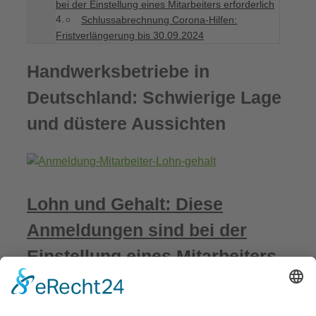
bei der Einstellung eines Mitarbeiters erforderlich
Schlussabrechnung Corona-Hilfen:
Fristverlängerung bis 30.09.2024
Handwerksbetriebe in
Deutschland: Schwierige Lage
und düstere Aussichten
Lohn und Gehalt: Diese
Anmeldungen sind bei der
Einstellung eines Mitarbeiters
erforderlich